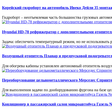
Корейский гидроборт на автомобиль Ивеко Дейли 35 монта
Гидроборт – неотъемлемая часть большинства грузовых автомо
Hyundai HD-78 рефрижератор с дополнительными отопителя
Задача: обеспечить температурный режим, но не использовать 
Воздушный отопитель Планар и предпусковой подогревател
Для обогрева кабины установлен автономный отопитель воздух
Переоборудование цельнометаллического Мерседес Спринт
Для выполнения задачи по дооборудованию фургона на базе ц
Кондиционер в пассажирский салон микроавтобуса Газель N