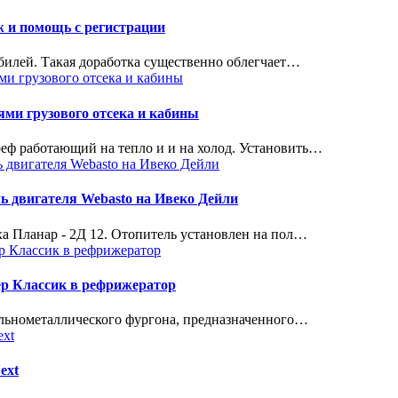
ж и помощь с регистрации
билей. Такая доработка существенно облегчает…
ми грузового отсека и кабины
реф работающий на тепло и и на холод. Установить…
ь двигателя Webasto на Ивеко Дейли
а Планар - 2Д 12. Отопитель установлен на пол…
ер Классик в рефрижератор
ельнометаллического фургона, предназначенного…
ext