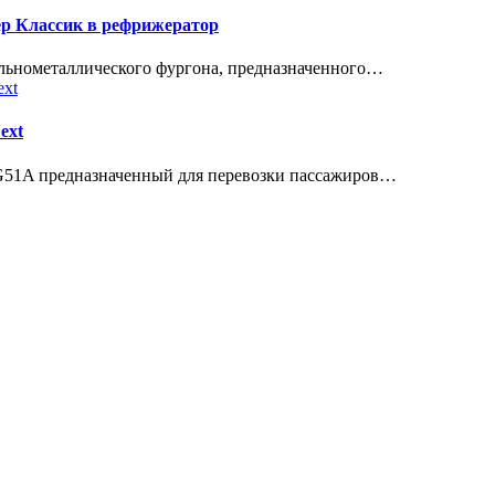
ер Классик в рефрижератор
ельнометаллического фургона, предназначенного…
ext
м G51A предназначенный для перевозки пассажиров…