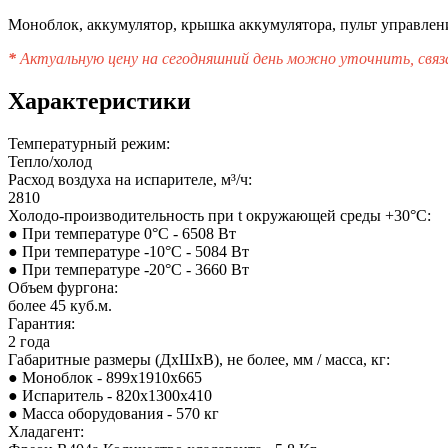
Моноблок, аккумулятор, крышка аккумулятора, пульт управлен
*
Актуальную цену на сегодняшний день можно уточнить, связа
Характеристики
Температурный режим:
Тепло/холод
Расход воздуха на испарителе, м³/ч:
2810
Холодо-производительность при t окружающей среды +30°С:
● При температуре 0°С - 6508 Вт
● При температуре -10°С - 5084 Вт
● При температуре -20°С - 3660 Вт
Объем фургона:
более 45 куб.м.
Гарантия:
2 года
Габаритные размеры (ДхШхВ), не более, мм / масса, кг:
● Моноблок - 899х1910х665
● Испаритель - 820х1300х410
● Масса оборудования - 570 кг
Хладагент: