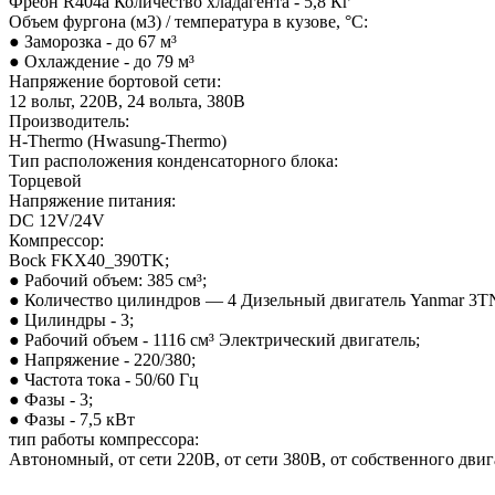
Фреон R404а Количество хладагента - 5,8 Кг
Объем фургона (м3) / температура в кузове, °С:
● Заморозка - до 67 м³
● Охлаждение - до 79 м³
Напряжение бортовой сети:
12 вольт, 220В, 24 вольта, 380В
Производитель:
H-Thermo (Hwasung-Thermo)
Тип расположения конденсаторного блока:
Торцевой
Напряжение питания:
DC 12V/24V
Компрессор:
Bock FKX40_390TK;
● Рабочий объем: 385 см³;
● Количество цилиндров — 4 Дизельный двигатель Yanmar 3T
● Цилиндры - 3;
● Рабочий объем - 1116 см³ Электрический двигатель;
● Напряжение - 220/380;
● Частота тока - 50/60 Гц
● Фазы - 3;
● Фазы - 7,5 кВт
тип работы компрессора:
Автономный, от сети 220В, от сети 380В, от собственного двиг