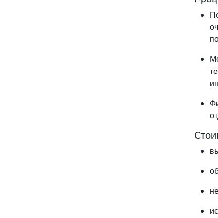
П
о
п
М
т
ин
Ф
от
Стои
в
об
н
и