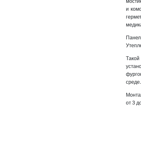
мости
и ком
герме
медик
Панел
Утепл
Такой
устан
фурго
среде.
Монта
от 3 д