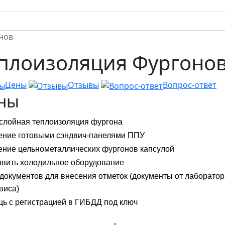
нов
плоизоляция Фургоно
Цены
Отзывы
Вопрос-ответ
ны
слойная теплоизоляция фургона
ение готовыми сэндвич-панелями ППУ
ение цельнометаллических фургонов капсулой
овить холодильное оборудование
 документов для внесения отметок (документы от лаборато
виса)
ь с регистрацией в ГИБДД под ключ