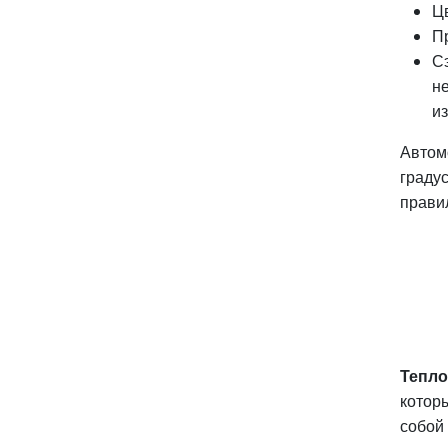
Ц
П
С
н
и
Автом
градус
прави
Тепло
котор
собой