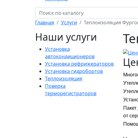
Главная
Услуги
Теплоизоляция Фурго
Те
Наши услуги
Установка
автокондиционеров
Це
Установка рефрижераторов
Установка гидробортов
Много
Теплоизоляция
Утепл
Поверка
Утепл
терморегистраторов
Устан
Пакет
от сер
Помощ