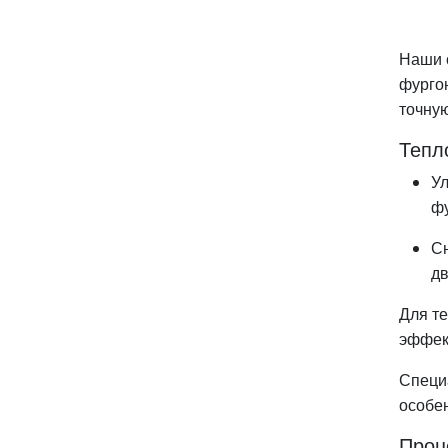
Наши 
фурго
точную
Тепл
Ул
фу
С
дв
Для т
эффек
Специ
особе
Проц