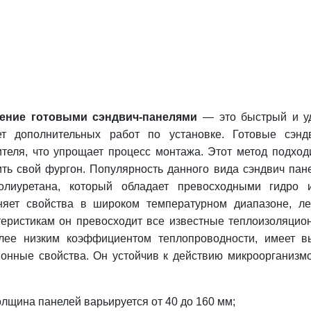
ение готовыми сэндвич-панелями
— это быстрый и уд
ет дополнительных работ по установке. Готовые сэн
ителя, что упрощает процесс монтажа. Этот метод подход
ить свой фургон.
Популярность данного вида сэндвич пан
олиуретана, который обладает превосходными гидро и
няет свойства в широком температурном диапазоне, ле
теристикам он превосходит все известные теплоизоляцио
лее низким коэффициентом теплопроводности, имеет в
ионные свойства. Он устойчив к действию микроорганизмо
олщина панелей варьируется от 40 до 160 мм;