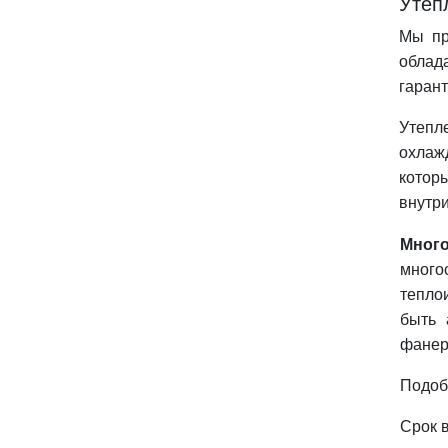
Утеп
Мы пр
облад
гарант
Утепл
охлаж
котор
внутри
Мног
много
тепло
быть 
фанер
Подоб
Срок 