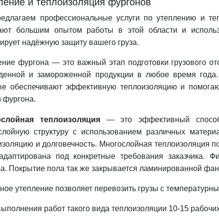
ление и теплоизоляция фургонов
едлагаем профессиональные услуги по утеплению и те
ают большим опытом работы в этой области и использ
ирует надёжную защиту вашего груза.
ение фургона — это важный этап подготовки грузового от
денной и замороженной продукции в любое время года
ые обеспечивают эффективную теплоизоляцию и помогаю
 фургона.
ослойная теплоизоляция
— это эффективный способ 
слойную структуру с использованием различных матери
изоляцию и долговечность. Многослойная теплоизоляция п
адаптирована под конкретные требования заказчика. Ф
а. Покрытие пола так же закрывается ламинированной фан
ное утепление позволяет перевозить грузы с температурным
выполнения работ такого вида теплоизоляции 10-15 рабочих