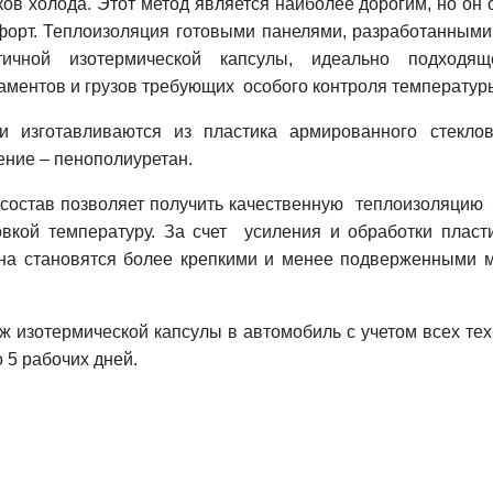
ков холода. Этот метод является наиболее дорогим, но о
форт.
Теплоизоляция готовыми панелями, разработанными
тичной изотермической капсулы, идеально подходя
аментов и грузов требующих особого контроля температур
и изготавливаются из пластика армированного стекло
ение – пенополиуретан.
 состав позволяет получить качественную теплоизоляцию
овкой температуру. За счет усиления и обработки пласт
на становятся более крепкими и менее подверженными 
ж изотермической капсулы в автомобиль с учетом всех те
о 5 рабочих дней.