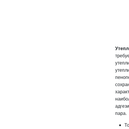
Утепл
требу
утепл
утепл
пеноп
сохра
харак
наибо
адгез
пара.
Т