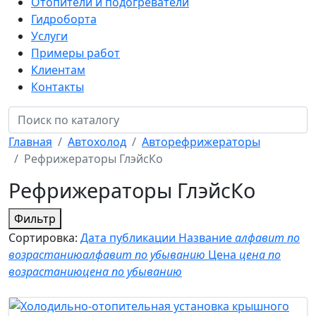
Отопители и подогреватели
Гидроборта
Услуги
Примеры работ
Клиентам
Контакты
Главная
Автохолод
Авторефрижераторы
Рефрижераторы ГлэйсКо
Рефрижераторы ГлэйсКо
Фильтр
Сортировка:
Дата публикации
Название
алфавит по
возрастанию
алфавит по убыванию
Цена
цена по
возрастанию
цена по убыванию
Новинка
Хит