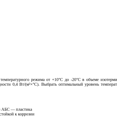
температурного режима от +10°C до -20°C в объеме изотерми
ности 0,4 Вт/(м²×°C). Выбрать оптимальный уровень темпер
з АБС — пластика
стойкой к коррозии