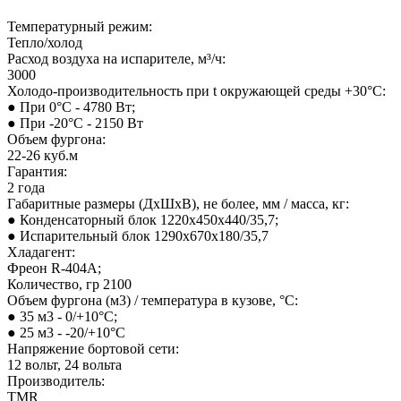
Температурный режим:
Тепло/холод
Расход воздуха на испарителе, м³/ч:
3000
Холодо-производительность при t окружающей среды +30°С:
● При 0°С - 4780 Вт;
● При -20°С - 2150 Вт
Объем фургона:
22-26 куб.м
Гарантия:
2 года
Габаритные размеры (ДхШхВ), не более, мм / масса, кг:
● Конденсаторный блок 1220х450х440/35,7;
● Испарительный блок 1290х670х180/35,7
Хладагент:
Фреон R-404А;
Количество, гр 2100
Объем фургона (м3) / температура в кузове, °С:
● 35 м3 - 0/+10°С;
● 25 м3 - -20/+10°С
Напряжение бортовой сети:
12 вольт, 24 вольта
Производитель:
TMR