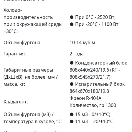
Холодо-
производительность
● При 0°С - 2520 Вт;
при t окружающей среды
● При -20°С - 1100 Вт
+30°С:
Объем фургона:
10-14 куб.м
Гарантия:
2 года
● Конденсаторный блок
Габаритные размеры
808х440х240/19,6 (RT -
(ДхШхВ), не более, мм /
808х545х270/21.7);
масса, кг:
● Испарительный блок
864х670х180/19.8
Фреон R-404А;
Хладагент:
Количество, гр 1300
Объем фургона (м3) /
● 15 м3 - 0/+10°С;
температура в кузове, °С:
● 11 м3 - -20/+10°С