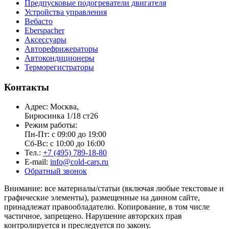
Предпусковые подогреватели двигателя
Устройства управления
Вебасто
Eberspacher
Аксессуары
Авторефрижераторы
Автокондиционеры
Терморегистраторы
Контакты
Адрес: Москва,
Бирюсинка 1/18 ст26 ​
Режим работы:
Пн-Пт: с 09:00 до 19:00
Сб-Вс: с 10:00 до 16:00
Тел.:
+7 (495) 789-18-80
E-mail:
info@cold-cars.ru
Обратный звонок
Внимание: все материалы/статьи (включая любые текстовые и
графические элементы), размещенные на данном сайте,
принадлежат правообладателю. Копирование, в том числе
частичное, запрещено. Нарушение авторских прав
контролируется и преследуется по закону.