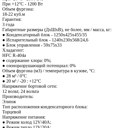
При +12°С - 1200 Вт
Объем фургона:
18-22 куб.м
Гарантия:
3 года
Габаритные размеры (ДхШхВ), не более, мм / масса, кг:
● Конденсаторный блок - 1250x425x455/35
● Испарительный блок - 1240x230x568/24,6
● Блок управления - 59х75х33
Хладагент:
HFC R-404а
● содержание хлора: 0%;
● озоноразрушающий потенциал: 0%
Объем фургона (м3) / температура в кузове, °С:
● 28 м³ / 0°С
● 20 м³ / -20 : +12°С
Напряжение бортовой сети:
12 вольт, 24 вольта
Производитель:
Элинж
Тип расположения конденсаторного блока:
Торцевой
Напряжение питания:
● Режим холод 12V/40A;
● Режим тепло 12V/20A;