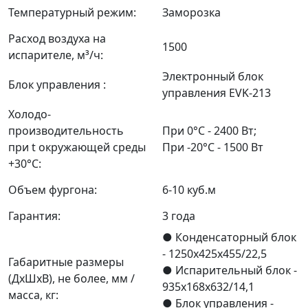
Температурный режим:
Заморозка
Расход воздуха на
1500
испарителе, м³/ч:
Электронный блок
Блок управления :
управления EVK-213
Холодо-
производительность
При 0°С - 2400 Вт;
при t окружающей среды
При -20°С - 1500 Вт
+30°С:
Объем фургона:
6-10 куб.м
Гарантия:
3 года
● Конденсаторный блок
- 1250x425x455/22,5
Габаритные размеры
● Испарительный блок -
(ДхШхВ), не более, мм /
935x168x632/14,1
масса, кг:
● Блок управления -