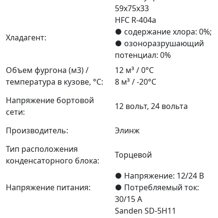
59х75х33
HFC R-404а
● содержание хлора: 0%;
Хладагент:
● озоноразрушающий
потенциал: 0%
Объем фургона (м3) /
12 м³ / 0°С
температура в кузове, °С:
8 м³ / -20°С
Напряжение бортовой
12 вольт, 24 вольта
сети:
Производитель:
Элинж
Тип расположения
Торцевой
конденсаторного блока:
● Напряжение: 12/24 В
Напряжение питания:
● Потребляемый ток:
30/15 А
Sanden SD-5Н11