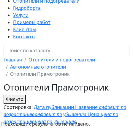
Отопители и подогреватели
Гидроборта
Услуги
Примеры работ
Клиентам
Контакты
Главная
Отопители и подогреватели
Автономные отопители
Отопители Прамотроник
Отопители Прамотроник
Фильтр
Сортировка:
Дата публикации
Название
алфавит по
возрастанию
алфавит по убыванию
Цена
цена по
возрастанию
цена по убыванию
Подходящих результатов не найдено.