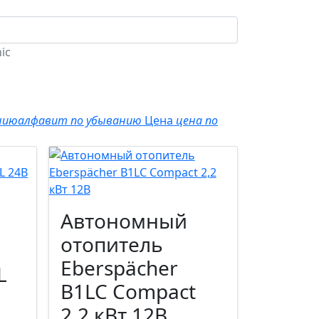
ic
нию
алфавит по убыванию
Цена
цена по
Автономный
отопитель
Eberspächer
L
B1LC Compact
2,2 кВт 12В