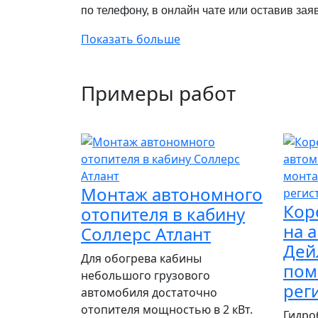
по телефону, в онлайн чате или оставив зая
Показать больше
Примеры работ
Монтаж автономного
Кор
отопителя в кабину
на 
Соллерс Атлант
Дей
Для обогрева кабины
пом
небольшого грузового
рег
автомобиля достаточно
отопителя мощностью в 2 кВт.
Гидро