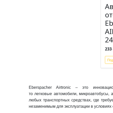
А
от
Eb
AI
2
233 
По
Eberspacher Airtronic – это иннова
то легковые автомобили, микроавтобусы, а
любых транспортных средствах, где треб
незаменимым для эксплуатации в условиях 