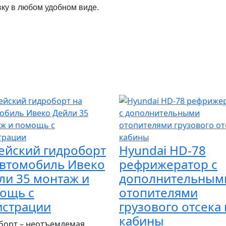
вку в любом удобном виде.
ейский гидроборт
Hyundai HD-78
автомобиль Ивеко
рефрижератор с
ли 35 монтаж и
дополнительным
ощь с
отопителями
истрации
грузового отсека 
кабины
борт – неотъемлемая