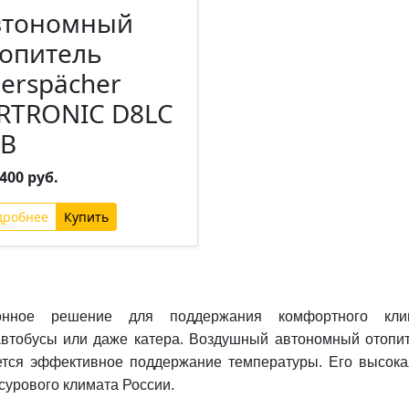
втономный
опитель
erspächer
RTRONIC D8LC
4В
400 руб.
дробнее
ционное решение для поддержания комфортного кли
втобусы или даже катера. Воздушный автономный отопите
уется эффективное поддержание температуры. Его высока
сурового климата России.