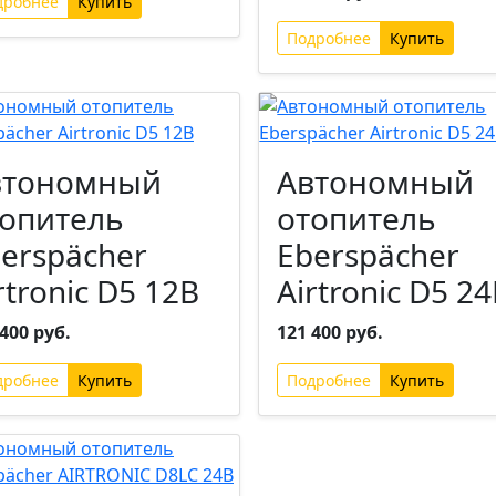
дробнее
Подробнее
втономный
Автономный
опитель
отопитель
erspächer
Eberspächer
rtronic D5 12В
Airtronic D5 2
400 руб.
121 400 руб.
дробнее
Подробнее