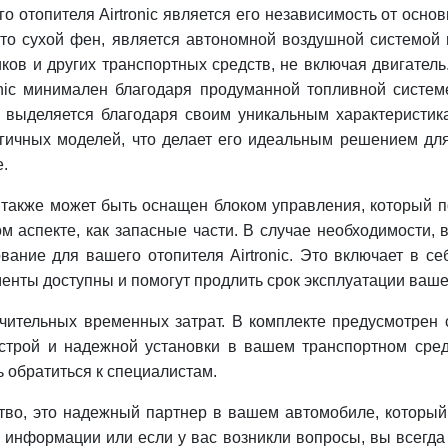
отопителя Airtronic является его независимость от основ
то сухой фен, является автономной воздушной системой 
ов и других транспортных средств, не включая двигатель
ronic минимален благодаря продуманной топливной систе
ic выделяется благодаря своим уникальным характеристик
огичных моделей, что делает его идеальным решением дл
.
 также может быть оснащен блоком управления, который п
ом аспекте, как запасные части. В случае необходимости,
вание для вашего отопителя Airtronic. Это включает в се
менты доступны и помогут продлить срок эксплуатации ваше
значительных временных затрат. В комплекте предусмотре
строй и надежной установки в вашем транспортном средс
ь обратиться к специалистам.
ойство, это надежный партнер в вашем автомобиле, которы
 информации или если у вас возникли вопросы, вы всегд