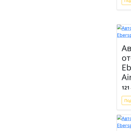
По
А
от
Eb
Ai
121 
По