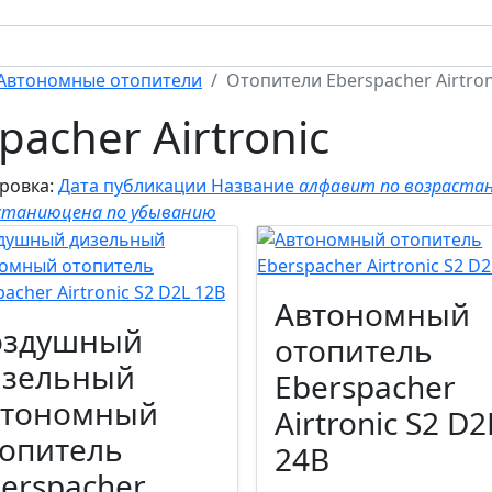
Автономные отопители
Отопители Eberspacher Airtron
acher Airtronic
ровка:
Дата публикации
Название
алфавит по возраста
станию
цена по убыванию
Автономный
оздушный
отопитель
изельный
Eberspacher
втономный
Airtronic S2 D2
опитель
24В
erspacher