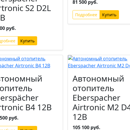
81 500 руб.
rtronic S2 D2L
2В
Подробнее
00 руб.
дробнее
втономный
Автономный
опитель
отопитель
erspächer
Eberspacher
rtronic B4 12В
Airtronic M2 D
12В
500 руб.
105 100 руб.