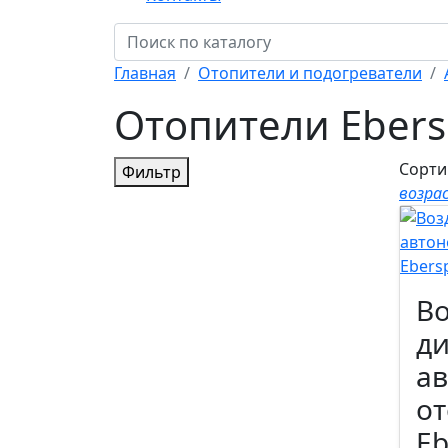
Главная
Отопители и подогреватели
Отопители Ebersp
Сорти
Фильтр
возра
В
д
а
от
Eb