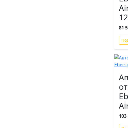
Ai
1
81 5
По
А
от
Eb
Ai
103 