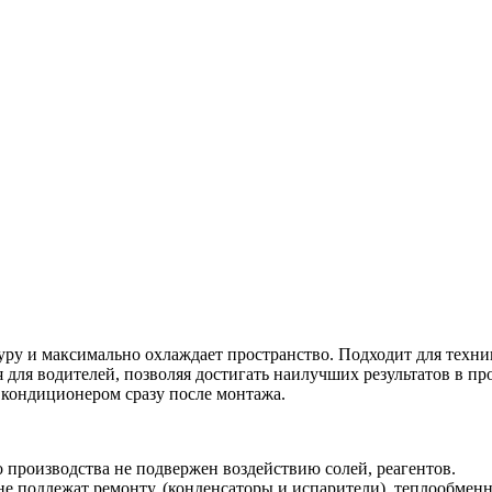
уру и максимально охлаждает пространство. Подходит для тех
для водителей, позволяя достигать наилучших результатов в пр
 кондиционером сразу после монтажа.
роизводства не подвержен воздействию солей, реагентов.
е подлежат ремонту, (конденсаторы и испарители), теплообменни