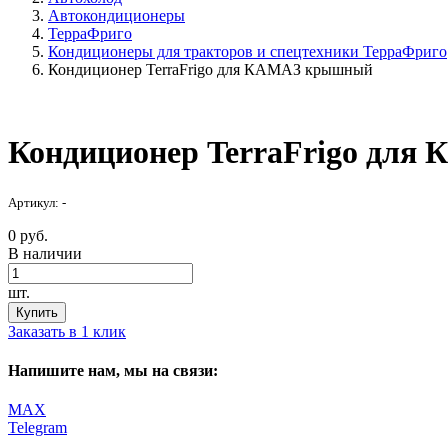
Автокондиционеры
ТерраФриго
Кондиционеры для тракторов и спецтехники ТерраФриго
Кондиционер TerraFrigo для КАМАЗ крышный
Кондиционер TerraFrigo дл
Артикул: -
0 руб.
В наличии
шт.
Купить
Заказать в 1 клик
Напишите нам, мы на связи:
MAX
Telegram