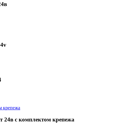
24в
24v
4
 24в с комплектом крепежа