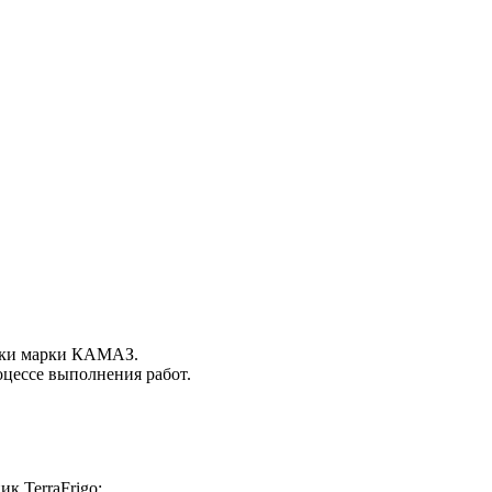
ники марки КАМАЗ.
оцессе выполнения работ.
к TerraFrigo: