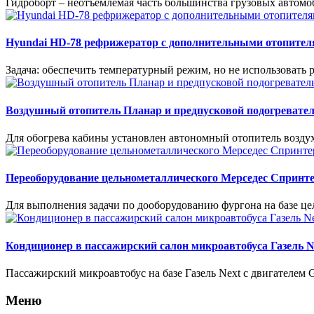
Гидроборт – неотъемлемая часть большинства грузовых автомо
Hyundai HD-78 рефрижератор с дополнительными отопителя
Задача: обеспечить температурный режим, но не использовать 
Воздушный отопитель Планар и предпусковой подогревател
Для обогрева кабины установлен автономный отопитель воздух
Переоборудование цельнометаллического Мерседес Спринт
Для выполнения задачи по дооборудованию фургона на базе ц
Кондиционер в пассажирский салон микроавтобуса Газель N
Пассажирский микроавтобус на базе Газель Next с двигателе
Меню