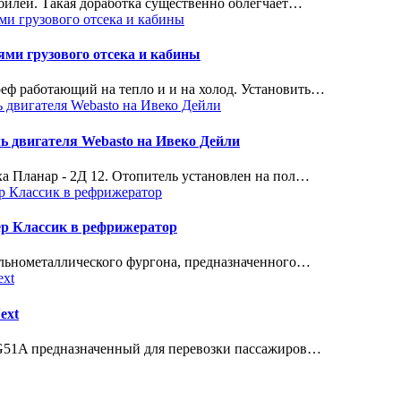
билей. Такая доработка существенно облегчает…
ми грузового отсека и кабины
реф работающий на тепло и и на холод. Установить…
ь двигателя Webasto на Ивеко Дейли
а Планар - 2Д 12. Отопитель установлен на пол…
ер Классик в рефрижератор
ельнометаллического фургона, предназначенного…
ext
м G51A предназначенный для перевозки пассажиров…