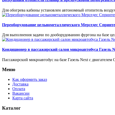
Для обогрева кабины установлен автономный отопитель воздух
Переоборудование цельнометаллического Мерседес Спринт
Для выполнения задачи по дооборудованию фургона на базе ц
Кондиционер в пассажирский салон микроавтобуса Газель N
Пассажирский микроавтобус на базе Газель Next с двигателе
Меню
Как оформить заказ
Доставка
Оплата
Вакансии
Карта сайта
Каталог