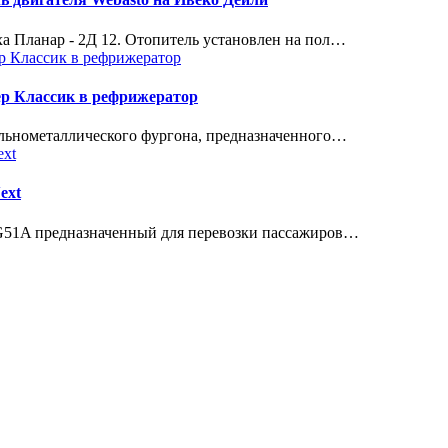
а Планар - 2Д 12. Отопитель установлен на пол…
ер Классик в рефрижератор
ельнометаллического фургона, предназначенного…
ext
м G51A предназначенный для перевозки пассажиров…