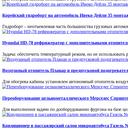
Корейский гидроборт на автомобиль Ивеко Дейли 35 монта
Гидроборт – неотъемлемая часть большинства грузовых автомо
Hyundai HD-78 рефрижератор с дополнительными отопителя
Задача: обеспечить температурный режим, но не использовать 
Воздушный отопитель Планар и предпусковой подогревател
Для обогрева кабины установлен автономный отопитель воздух
Переоборудование цельнометаллического Мерседес Спринт
Для выполнения задачи по дооборудованию фургона на базе ц
Кондиционер в пассажирский салон микроавтобуса Газель N