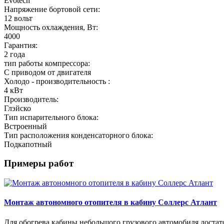
Evotech
Напряжение бортовой сети:
12 вольт
Мощность охлаждения, Вт:
4000
Гарантия:
2 года
тип работы компрессора:
С приводом от двигателя
Холодо - производительность :
4 кВт
Производитель:
Глэйско
Тип испарительного блока:
Встроенный
Тип расположения конденсаторного блока:
Подкапотный
Примеры работ
Монтаж автономного отопителя в кабину Соллерс Атлант
Для обогрева кабины небольшого грузового автомобиля доста