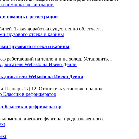
ж и помощь с регистрации
билей. Такая доработка существенно облегчает…
ми грузового отсека и кабины
реф работающий на тепло и и на холод. Установить…
ь двигателя Webasto на Ивеко Дейли
а Планар - 2Д 12. Отопитель установлен на пол…
ер Классик в рефрижератор
ельнометаллического фургона, предназначенного…
ext