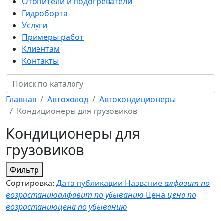
Отопители и подогреватели
Гидроборта
Услуги
Примеры работ
Клиентам
Контакты
Главная
Автохолод
Автокондиционеры
Кондиционеры для грузовиков
Кондиционеры для
грузовиков
Фильтр
Сортировка:
Дата публикации
Название
алфавит по
возрастанию
алфавит по убыванию
Цена
цена по
возрастанию
цена по убыванию
Новинка