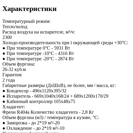
Характеристики
Температурный режим:
Тепло/холод
Расход воздуха на испарителе, м³/ч:
2300
Холодо-производительность при t окружающей среды +30°С:
● При температуре 0°С - 5931 Вт
● При температуре -10°С - 4316 Вт
● При температуре -20°С - 2874 Вт
Объем фургона:
26-32 куб.м
Гарантия:
2 года
Габаритные размеры (ДхШхВ), не более, мм / масса, кг:
● Конденсор - 496х1120х395/32
● Испаритель - 669х1040х168/24 + 689х1200х170/29
● Кабинный контроллер 105x48x75
Хладагент:
Фреон R404а Количество хладагента - 2,8 Кг
Объем фургона (м3) / температура в кузове, °С:
● Заморозка - до 2*19 м³/-20
● Охлаждение - до 2*19 м³/-10