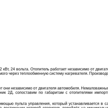
кВт, 24 вольта. Отопитель работает независимо от двигат
емого через теплообменную систему нагревателя. Производ
ют они независимо от двигателя автомобиля. Немаловажны
ник 2Д, сопоставим по габаритам с отопителями импор
омощью пульта управления, который устанавливается в с
по достижении которой отопитель перейдёт на минималь