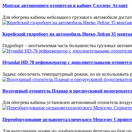
Монтаж автономного отопителя в кабину Соллерс Атлант
Для обогрева кабины небольшого грузового автомобиля доста
Корейский гидроборт на автомобиль Ивеко Дейли 35 монта
Гидроборт – неотъемлемая часть большинства грузовых автомо
Hyundai HD-78 рефрижератор с дополнительными отопителя
Задача: обеспечить температурный режим, но не использовать 
Воздушный отопитель Планар и предпусковой подогревател
Для обогрева кабины установлен автономный отопитель воздух
Переоборудование цельнометаллического Мерседес Спринт
Для выполнения задачи по дооборудованию фургона на базе ц