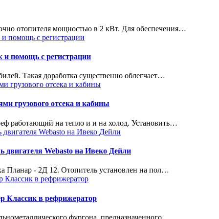
точно отопителя мощностью в 2 кВт. Для обеспечения…
ж и помощь с регистрации
билей. Такая доработка существенно облегчает…
ми грузового отсека и кабины
реф работающий на тепло и и на холод. Установить…
ь двигателя Webasto на Ивеко Дейли
а Планар - 2Д 12. Отопитель установлен на пол…
ер Классик в рефрижератор
ельнометаллического фургона, предназначенного…