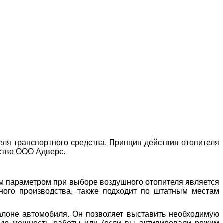
еля транспортного средства. Принцип действия отопителя
ство ООО Адверс.
м параметром при выборе воздушного отопителя является
тного производства, также подходит по штатным местам
алоне автомобиля. Он позволяет выставить необходимую
ную мощность работы или (если вы активировали режим