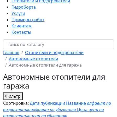
Отопители и подогреватели
Гидроборта
Услуги
Примеры работ
Клиентам
Контакты
Главная
Отопители и подогреватели
Автономные отопители
Автономные отопители для гаража
Автономные отопители для
гаража
Фильтр
Сортировка:
Дата публикации
Название
алфавит по
возрастанию
алфавит по убыванию
Цена
цена по
возрастанию
цена по убыванию