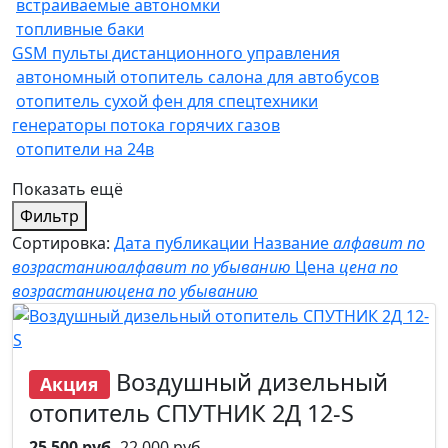
встраиваемые автономки
топливные баки
GSM пульты дистанционного управления
автономный отопитель салона для автобусов
отопитель сухой фен для спецтехники
генераторы потока горячих газов
отопители на 24в
Показать ещё
Фильтр
Сортировка:
Дата публикации
Название
алфавит по
возрастанию
алфавит по убыванию
Цена
цена по
возрастанию
цена по убыванию
Воздушный дизельный
Акция
отопитель СПУТНИК 2Д 12-S
25 500 руб.
22 000 руб.