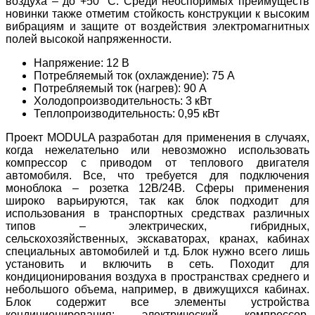
воздуха – до +50 °С. Среди неоспоримых преимуществ
новинки также отметим стойкость конструкции к высоким
вибрациям и защите от воздействия электромагнитных
полей высокой напряженности.
Напряжение: 12 В
Потребляемый ток (охлаждение): 75 А
Потребляемый ток (нагрев): 90 А
Холодопроизводительность: 3 кВт
Теплопроизводительность: 0,95 кВт
Проект MODULA разработан для применения в случаях,
когда нежелательно или невозможно использовать
компрессор с приводом от теплового двигателя
автомобиля. Все, что требуется для подключения
моноблока – розетка 12В/24В. Сферы применения
широко варьируются, так как блок подходит для
использования в транспортных средствах различных
типов – электрических, гибридных,
сельскохозяйственных, экскаваторах, кранах, кабинах
специальных
автомобилей и т.д. Блок нужно всего лишь
установить и включить в сеть. Походит для
кондиционирования воздуха в пространствах среднего и
небольшого
объема, например, в движущихся кабинах.
Блок содержит все элементы устройства
кондиционирования: электрический компрессор,