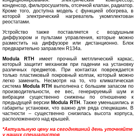
конденсор, фильтросушитель, отсечной клапан, радиатор.
Кроме того, доступна модель с функцией обогрева, в
которой электрический нагреватель укомплектован
реостатами.
Устройство также поставляется с воздушным
диффузором и пультами управления, которые можно
разместить на диффузоре или дистанционно. Блок
предварительно заправлен R134a.
Modula RTH
имеет прочный метллический каркас,
который защитит механизм при падении на установку
различных предметов. При контактах повреждается
только пластиковый покровный колпак, который можно
легко заменить. Несмотря на то, что климатическая
система
Modula RTH
выполнена с большим запасом по
производительности, ее вес, генерируемый шум и
вибрации существенно снижены по отношению к
предыдущей версии
Modula RTH
. Также уменьшились и
габариты установки, что важно для ряда спецмашин. В
частности – существенно снизилась высота корпуса,
расположенного над крышей.
*Актуальную цену на сегодняшний день уточняйте
у наших специалистов