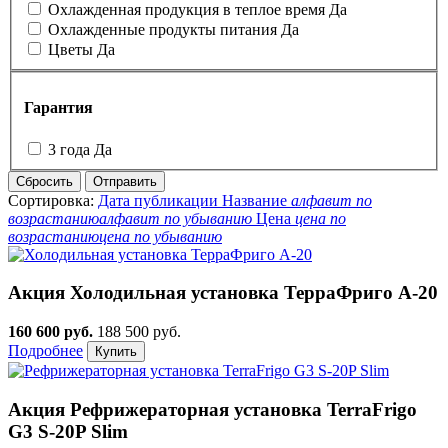
Охлажденная продукция в теплое время
Да
Охлажденные продукты питания
Да
Цветы
Да
Гарантия
3 года
Да
Сбросить
Отправить
Сортировка:
Дата публикации
Название
алфавит по
возрастанию
алфавит по убыванию
Цена
цена по
возрастанию
цена по убыванию
Акция
Холодильная установка ТерраФриго А-20
160 600 руб.
188 500 руб.
Подробнее
Акция
Рефрижераторная установка TerraFrigo
G3 S-20P Slim